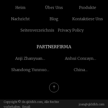
Heim
Über Uns
Produkte
Nachricht
Blog
Kontaktiere Uns
Seitenverzeichnis
Privacy Policy
PARTNERFIRMA
Anji Zhanyuan
Anhui Conrayn
Heimbedarf Co., Ltd
Technologie Co., Ltd
Shandong Yunnuo
China
Industrie Co., Ltd.
Damentaschenhersteller
Copyright © de.qkhfkh.com, Alle Rechte
joan@qkhfkh.com
vorbehalten. Email: