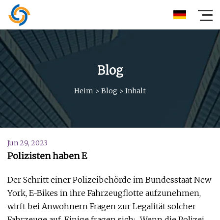
Blog
Heim
>
Blog
>
Inhalt
Jun 29, 2023
Polizisten haben E
Der Schritt einer Polizeibehörde im Bundesstaat New
York, E-Bikes in ihre Fahrzeugflotte aufzunehmen,
wirft bei Anwohnern Fragen zur Legalität solcher
Fahrzeuge auf. Einige fragen sich: „Wenn die Polizei