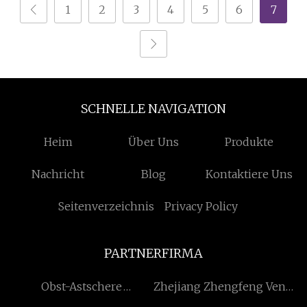
1
2
3
4
5
6
7
SCHNELLE NAVIGATION
Heim
Über Uns
Produkte
Nachricht
Blog
Kontaktiere Uns
Seitenverzeichnis
Privacy Policy
PARTNERFIRMA
Obst-Astschere
Zhejiang Zhengfeng Ventil
Lieferanten
Co., Ltd.