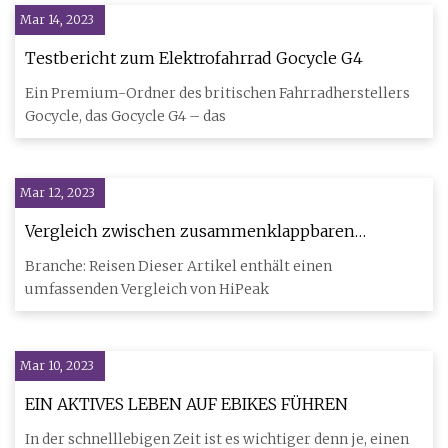
Mar 14, 2023
Testbericht zum Elektrofahrrad Gocycle G4
Ein Premium-Ordner des britischen Fahrradherstellers
Gocycle, das Gocycle G4 – das
Mar 12, 2023
Vergleich zwischen zusammenklappbaren
Elektrofahrrädern für den Stadtverkehr: Hipeak
Branche: Reisen Dieser Artikel enthält einen
Bona vs. Lectric XP 3.0
umfassenden Vergleich von HiPeak
Mar 10, 2023
EIN AKTIVES LEBEN AUF EBIKES FÜHREN
In der schnelllebigen Zeit ist es wichtiger denn je, einen