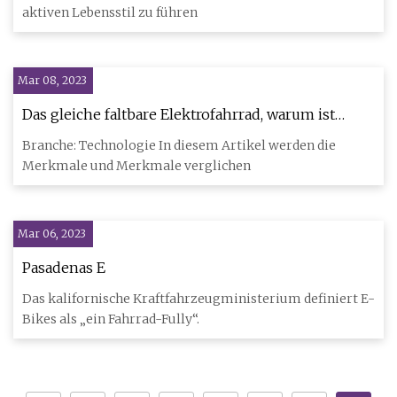
aktiven Lebensstil zu führen
Mar 08, 2023
Das gleiche faltbare Elektrofahrrad, warum ist
RadPower RadExpand 5 dem HiPEAK ELIAS weit
Branche: Technologie In diesem Artikel werden die
unterlegen?
Merkmale und Merkmale verglichen
Mar 06, 2023
Pasadenas E
Das kalifornische Kraftfahrzeugministerium definiert E-
Bikes als „ein Fahrrad-Fully“.