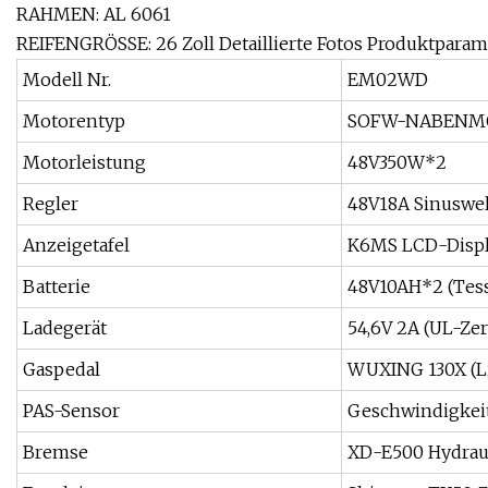
RAHMEN: AL 6061
REIFENGRÖSSE: 26 Zoll Detaillierte Fotos Produktparam
Modell Nr.
EM02WD
Motorentyp
SOFW-NABENM
Motorleistung
48V350W*2
Regler
48V18A Sinuswel
Anzeigetafel
K6MS LCD-Displa
Batterie
48V10AH*2 (Tes
Ladegerät
54,6V 2A (UL-Zert
Gaspedal
WUXING 130X (L
PAS-Sensor
Geschwindigkeit
Bremse
XD-E500 Hydrau