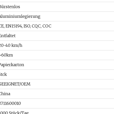
Bürstenlos
Aluminiumlegierung
CE, EN15194, ISO, CQC, COC
Entfaltet
20-40 km/h
>60km
Papierkarton
Stck
GEEIGNET/OEM
China
8711600010
1000 Stück/Tag