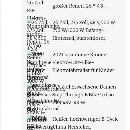
großer Reifen, 26 * 4,8-
Reifen, Offroad-E-Bike, 1000-
W-Heckmotorräder, Big
26 Zoll, 27,5 Zoll, 48 V, 500 W,
Power Snow E-Bike mit CE
750 W/1000 W, Bafang-
Hinterrad, bürstenloser
Motor, Mountainbike-
Elektrofahrrad
2023 brandneue Kinder-
Elektro-Dirt-Bike-
Elektrofahrräder für Kinder
27,5 Zoll Erwachsene Damen
Step Through E Bike Urban
City 48V 500W
Scheibenbremse
Elektrofahrrad zu verkaufen
Heißer, hochwertiger E-Cycle
China-Hersteller,