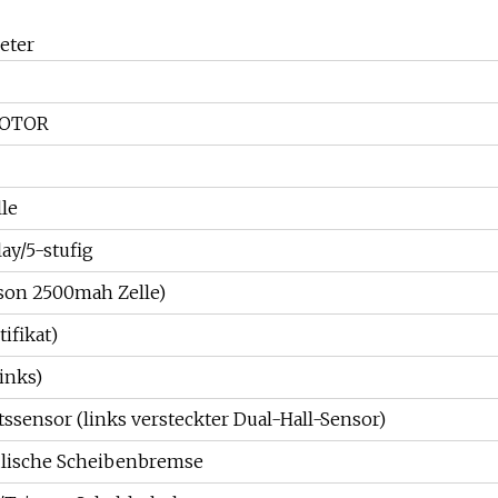
eter
OTOR
le
y/5-stufig
son 2500mah Zelle)
ifikat)
inks)
ssensor (links versteckter Dual-Hall-Sensor)
lische Scheibenbremse