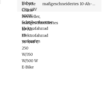
maßgeschneidertes 10-Ah-
Elektrofahrrad 36 V/48 V, 250
W/350 W/500 W E-Bike