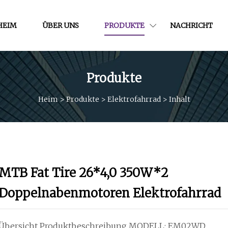
HEIM
ÜBER UNS
PRODUKTE
NACHRICHT
Produkte
Heim
>
Produkte
>
Elektrofahrrad
>
Inhalt
MTB Fat Tire 26*4,0 350W*2
Doppelnabenmotoren Elektrofahrrad
Übersicht Produktbeschreibung MODELL: EM02WD